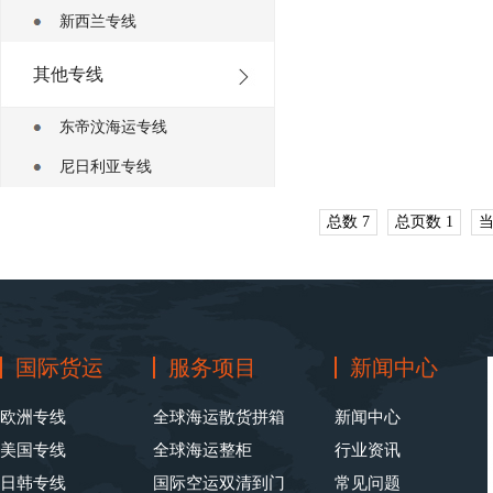
新西兰专线
其他专线
东帝汶海运专线
尼日利亚专线
总数 7
总页数 1
当
国际货运
服务项目
新闻中心
欧洲专线
全球海运散货拼箱
新闻中心
美国专线
全球海运整柜
行业资讯
日韩专线
国际空运双清到门
常见问题