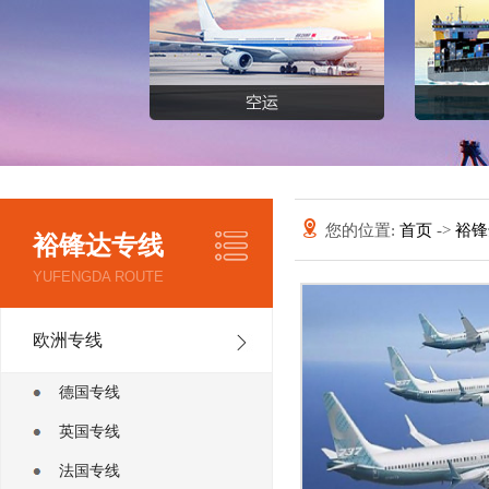
您的位置:
首页
->
裕
裕锋达专线
YUFENGDA ROUTE
欧洲专线
德国专线
英国专线
法国专线