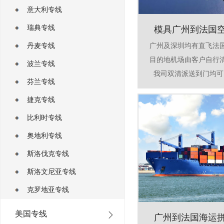
意大利专线
瑞典专线
模具广州到法国
丹麦专线
广州及深圳均有直飞法
目的地机场由客户自行
波兰专线
我司双清派送到门均可，
芬兰专线
捷克专线
比利时专线
奥地利专线
斯洛伐克专线
斯洛文尼亚专线
克罗地亚专线
美国专线
广州到法国海运