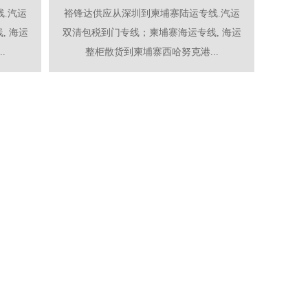
.汽运
裕锋达供应从深圳到柬埔寨陆运专线.汽运
, 海运
双清包税到门专线；柬埔寨海运专线, 海运
.
整柜散货到柬埔寨西哈努克港...