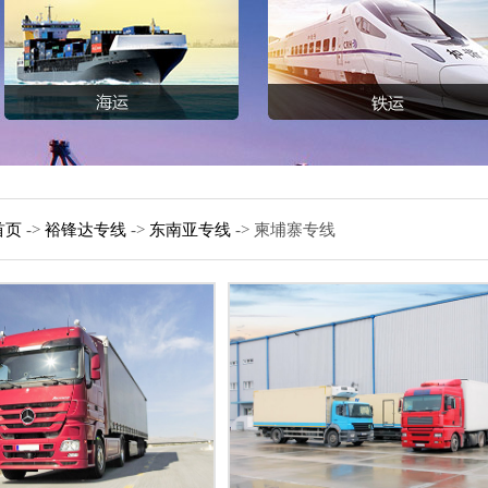
首页
->
裕锋达专线
->
东南亚专线
-> 柬埔寨专线