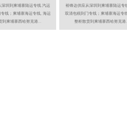
从深圳到柬埔寨陆运专线.汽运
裕锋达供应从深圳到柬埔寨陆运专线
专线；柬埔寨海运专线, 海运
双清包税到门专线；柬埔寨海运专线
到柬埔寨西哈努克港...
整柜散货到柬埔寨西哈努克港..