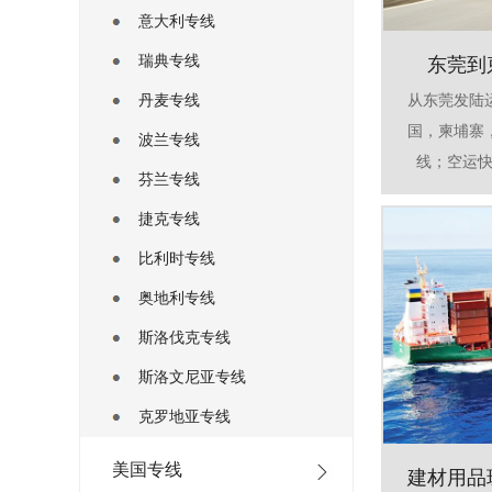
意大利专线
瑞典专线
东莞到
丹麦专线
从东莞发陆
国，柬埔寨
波兰专线
线；空运快
芬兰专线
捷克专线
比利时专线
奥地利专线
斯洛伐克专线
斯洛文尼亚专线
克罗地亚专线
美国专线
建材用品