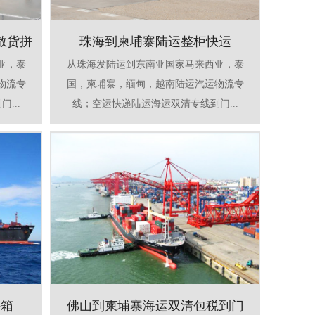
散货拼
珠海到柬埔寨陆运整柜快运
亚，泰
从珠海发陆运到东南亚国家马来西亚，泰
物流专
国，柬埔寨，缅甸，越南陆运汽运物流专
...
线；空运快递陆运海运双清专线到门...
拼箱
佛山到柬埔寨海运双清包税到门