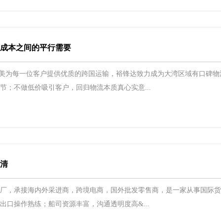
与成本之间的平行需要
美为每一位客户提供优质的跨国运输，裕锋达致力成为大湾区域有口碑物
节；不做低价吸引客户，回归物流本质真心实意...
双清
工厂，承接海内外采进商，跨境电商，国外批发零售商，是一家从事国际
出口操作熟练；船司资源丰富，沟通透明度高&...