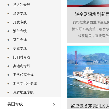
意大利专线
瑞典专线
逆变器深圳到新
丹麦专线
我司推出新西兰海运服
柜均可！奥克兰，哈密尔
波兰专线
线双清关，直接送货到
芬兰专线
捷克专线
比利时专线
奥地利专线
斯洛伐克专线
斯洛文尼亚专线
克罗地亚专线
美国专线
监控设备东莞到澳