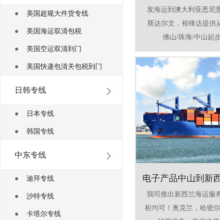
发海运到澳大利亚悉尼
美国超规大件货专线
斯达尔文，裕锋达提供从
美国海运双清包税
佛山/珠海/中山起步
美国空运双清到门
美国快递包清关包税到门
日韩专线
日本专线
韩国专线
中东专线
电子产品中山到新
迪拜专线
我司推出新西兰海运服
沙特专线
柜均可！奥克兰，哈密尔
卡塔尔专线