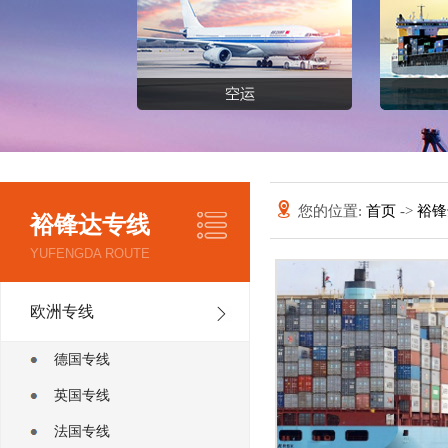
您的位置:
首页
->
裕
裕锋达专线
YUFENGDA ROUTE
欧洲专线
德国专线
英国专线
法国专线