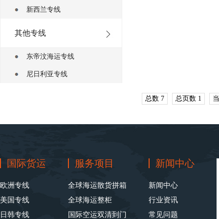
新西兰专线
其他专线
东帝汶海运专线
尼日利亚专线
总数 7
总页数 1
当
国际货运
服务项目
新闻中心
欧洲专线
全球海运散货拼箱
新闻中心
美国专线
全球海运整柜
行业资讯
日韩专线
国际空运双清到门
常见问题