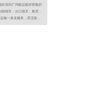
地区深圳广州船运航班密集的
内陆拖车，出口报关，集货，
运输一条龙服务，灵活操...